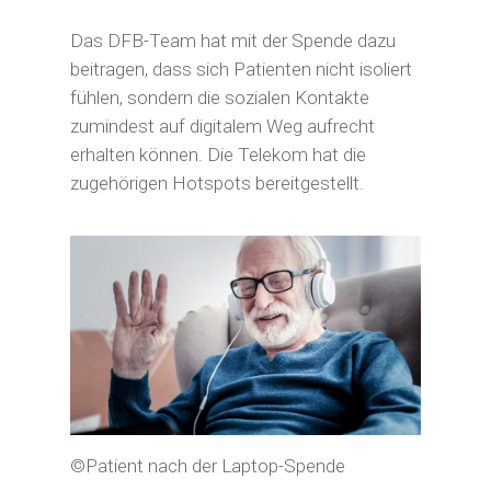
Das DFB-Team hat mit der Spende dazu
Privatpersonen
beitragen, dass sich Patienten nicht isoliert
fühlen, sondern die sozialen Kontakte
Gutes tun
Unternehmen
zumindest auf digitalem Weg aufrecht
Unerkannt Gutes tun
Gutes tun
Erfüllen Sie
erhalten können. Die Telekom hat die
Unterstützen Sie unsere P
zugehörigen Hotspots bereitgestellt.
Projektwünsche
Eigene Aktion
Sagen Sie Ihrem „Engel“ 
Mit besonderen Anlässen
Außergewöhnliche
tun
Besondere Anlässe
Geschichten
Unterstützen Sie unsere P
Freudige Anlässe
Mein Erbe tut Gutes
Ihre Spende zeigt Wirkung
Über Uns
Mein Erbe tut Gutes
Eigene Aktion
Geldauflagen und Bußgeld
Tun Sie Gutes – wir reden
Geldauflagen und Bußgeld
Wissenswertes
Jetzt spenden!
Kondolenzspende
©Patient nach der Laptop-Spende