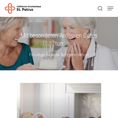
Drücken Sie ENTER zum Suchen oder ESC
Mit besonderen Anlässen Gutes
zum Schließen.
tun
Freudige Anlässe & Eigene Aktion