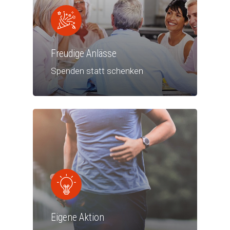
Freudige Anlässe
Spenden statt schenken
Start
Privatpersonen
Gutes tun
Unternehmen
Eigene Aktion
Unerkannt Gutes tun